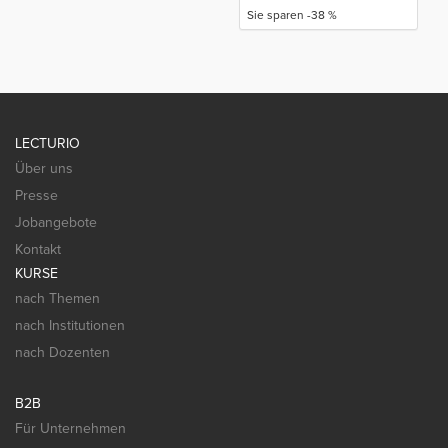
Sie sparen -38 %
LECTURIO
Über uns
Presse
Jobangebote
Kontakt
KURSE
nach Themen
nach Institutionen
nach Dozenten
B2B
Für Unternehmen