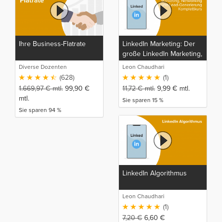
Ihre Business-Flatrate
LinkedIn Marketing: Der
große LinkedIn Marketing,
Networking und Lead-
Diverse Dozenten
Leon Chaudhari
Generierung
(628)
(1)
Komplettkurs
1.669,97
€
mtl.
99,90
€
11,72
€
mtl.
9,99
€
mtl.
mtl.
Sie sparen 15 %
Sie sparen 94 %
LinkedIn Algorithmus
Leon Chaudhari
(1)
7,20
€
6,60
€