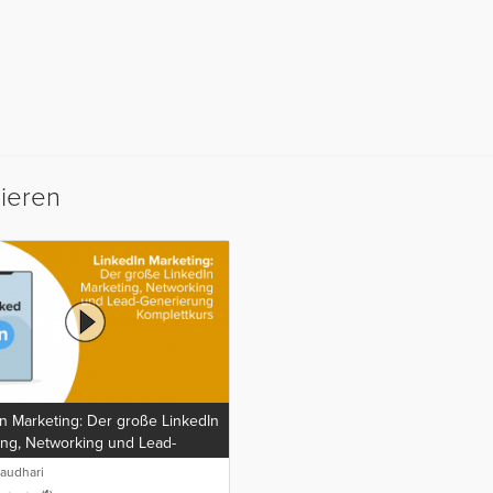
sieren
n Marketing: Der große LinkedIn
ing, Networking und Lead-
erung Komplettkurs
audhari