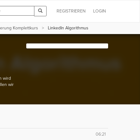
REGISTRIEREN
LOGIN
ierung Komplettkurs
LinkedIn Algorithmus
n wird
len wir
06:21