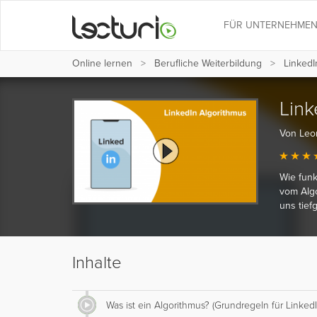
FÜR UNTERNEHME
Online lernen
Berufliche Weiterbildung
LinkedI
Link
Von Leo
Wie funk
vom Algo
uns tief
Inhalte
Was ist ein Algorithmus? (Grundregeln für LinkedI