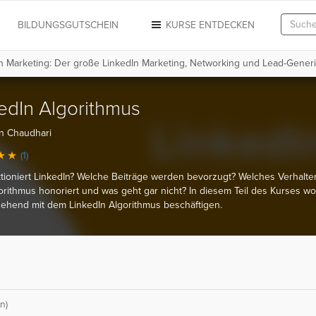
N
BILDUNGSGUTSCHEIN
KURSE ENTDECKEN
n Marketing: Der große LinkedIn Marketing, Networking und Lead-Gener
edIn Algorithmus
n Chaudhari
(1)
tioniert LinkedIn? Welche Beiträge werden bevorzugt? Welches Verhalte
rithmus honoriert und was geht gar nicht? In diesem Teil des Kurses wol
gehend mit dem LinkedIn Algorithmus beschäftigen.
n)