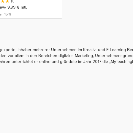
(1)
mtl.
9,99
€
mtl.
en 15 %
ngexperte, Inhaber mehrerer Unternehmen im Kreativ- und E-Learning-Be
unden vor allem in den Bereichen digitales Marketing, Unternehmensgrü
ahren unterrichtet er online und gründete im Jahr 2017 die „MyTeachin