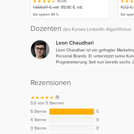
(628)
1.669,97
€
mtl.
99,90
€
mtl.
11,72
€
Sie sparen 94 %
Sie spar
Dozenten
des Kurses LinkedIn Algorithmus
Leon Chaudhari
Leon Chaudhari ist ein gefragter Marketi
Personal Brands. Er unterstützt seine K
Programmierung. Seit nun bereits sechs J
Rezensionen
(1)
5,0 von 5 Sternen
5 Sterne
5
4 Sterne
0
3 Sterne
0