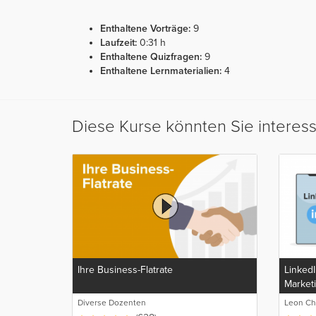
Enthaltene Vorträge:
9
Laufzeit:
0:31 h
Enthaltene Quizfragen:
9
Enthaltene Lernmaterialien:
4
Diese Kurse könnten Sie interes
Ihre Business-Flatrate
LinkedI
Market
Generi
Diverse Dozenten
Leon Ch