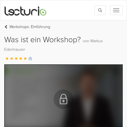
Toggle
Toggl
search
naviga
Workshops: Einführung
Was ist ein Workshop?
von Markus
Edenhauser
(1)