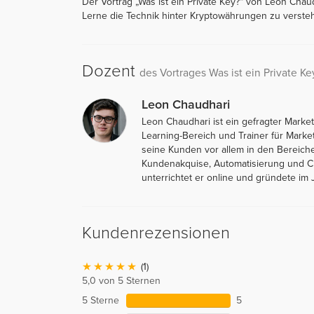
Der Vortrag „Was ist ein Private Key?“ von Leon Chau
Lerne die Technik hinter Kryptowährungen zu verste
Dozent
des Vortrages Was ist ein Private Ke
Leon Chaudhari
Leon Chaudhari ist ein gefragter Marke
Learning-Bereich und Trainer für Marke
seine Kunden vor allem in den Bereich
Kundenakquise, Automatisierung und Ch
unterrichtet er online und gründete im
Kundenrezensionen
(1)
5,0 von 5 Sternen
5 Sterne
5