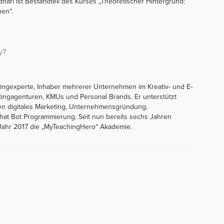
dhari ist Bestandteil des Kurses „Theoretischer Hintergrund:
hen“.
y?
tingexperte, Inhaber mehrerer Unternehmen im Kreativ- und E-
tingagenturen, KMUs und Personal Brands. Er unterstützt
en digitales Marketing, Unternehmensgründung,
at Bot Programmierung. Seit nun bereits sechs Jahren
 Jahr 2017 die „MyTeachingHero“ Akademie.