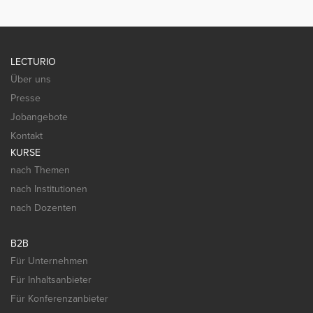
LECTURIO
Über uns
Presse
Jobangebote
Kontakt
KURSE
nach Themen
nach Institutionen
nach Dozenten
B2B
Für Unternehmen
Für Inhaltsanbieter
Für Konferenzanbieter