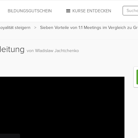
N
BILDUNGSGUTSCHEIN
KURSE ENTDECKEN
Loyalität steigern
Sieben Vorteile von 1:1 Meetings im Vergleich zu 
nleitung
von Wladislaw Jachtchenko