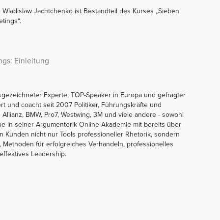
on Wladislaw Jachtchenko ist Bestandteil des Kurses „Sieben
tings“.
ngs: Einleitung
sgezeichneter Experte, TOP-Speaker in Europa und gefragter
ert und coacht seit 2007 Politiker, Führungskräfte und
Allianz, BMW, Pro7, Westwing, 3M und viele andere - sowohl
line in seiner Argumentorik Online-Akademie mit bereits über
en Kunden nicht nur Tools professioneller Rhetorik, sondern
 Methoden für erfolgreiches Verhandeln, professionelles
ffektives Leadership.