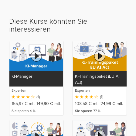
Diese Kurse könnten Sie
interessieren
KI-Manager
KI-Trainingspaket (EU AI
Act)
Experten
Experten
(1)
(1)
155,97
€
mtl.
149,90
€
mtl.
108,58
€
mtl.
24,99
€
mtl.
Sie sparen 4 %
Sie sparen 77 %