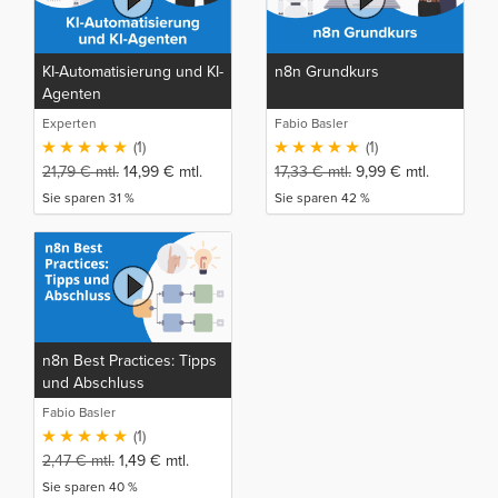
KI-Automatisierung und KI-
n8n Grundkurs
Agenten
Experten
Fabio Basler
(1)
(1)
21,79
€
mtl.
14,99
€
mtl.
17,33
€
mtl.
9,99
€
mtl.
Sie sparen 31 %
Sie sparen 42 %
n8n Best Practices: Tipps
und Abschluss
Fabio Basler
(1)
2,47
€
mtl.
1,49
€
mtl.
Sie sparen 40 %