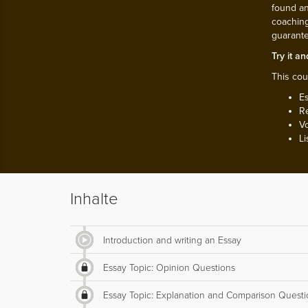
found an
coaching
guarante
Try it a
This cou
Es
Re
Vo
Li
Inhalte
Introduction and writing an Essay
Essay Topic: Opinion Questions
Essay Topic: Explanation and Comparison Questi