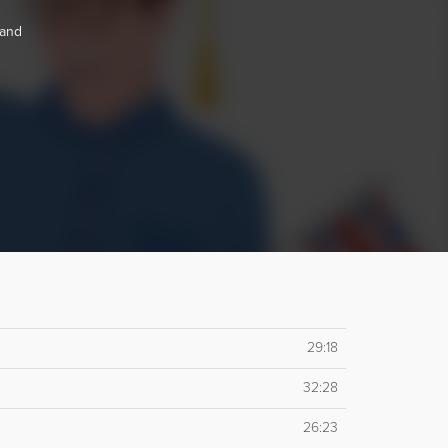
 and
29:18
32:28
26:23