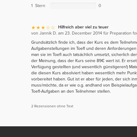
1 Stern
0
Hilfreich aber viel zu teuer
von Jannik D. am 23. December 2014 für Preparation f
Grundsätzlich finde ich, dass der Kurs es dem Teilnehm
Aufgabenstellungen im Toefl und deren Anforderungen gi
man sie im Toefl auch tatsächlich umsetzt, sicherlich d
der Meinung, dass der Kurs seine 89€ wert ist. Er erse
Verfügung gestellten (und wesentlich günstigeren!) Mate
die diesen Kurs absolviert haben wesentlich mehr Punkt
vorbereitet haben. Gut ist er aber für jeden, der sich in
muss/möchte, da er wie o.g. andhand von Beispielaufga
Toefl-Aufgaben an den Teilnehmer stellen.
2 Rezensionen ohne Text