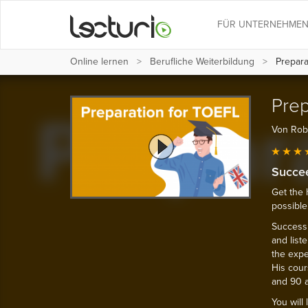
FÜR UNTERNEHME
Online lernen
Berufliche Weiterbildung
Prepara
Prep
Von Rob
Succe
Get the 
possible
Success 
and liste
the expe
His cour
and 90 a
You will 