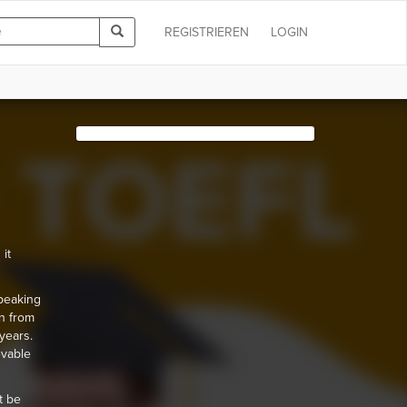
REGISTRIEREN
LOGIN
it
speaking
rn from
years.
evable
t be