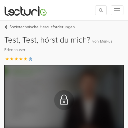
Toggle
Toggl
search
naviga
Soziotechnische Herausforderungen
Test, Test, hörst du mich?
von Markus
Edenhauser
(1)