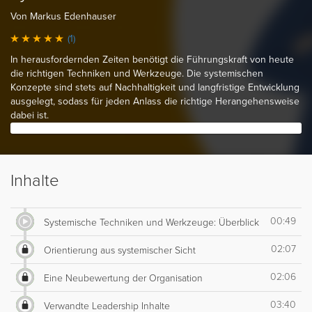
Von Markus Edenhauser
(1)
In herausfordernden Zeiten benötigt die Führungskraft von heute
die richtigen Techniken und Werkzeuge. Die systemischen
Konzepte sind stets auf Nachhaltigkeit und langfristige Entwicklung
ausgelegt, sodass für jeden Anlass die richtige Herangehensweise
dabei ist.
Inhalte
00:49
Systemische Techniken und Werkzeuge: Überblick
02:07
Orientierung aus systemischer Sicht
02:06
Eine Neubewertung der Organisation
03:40
Verwandte Leadership Inhalte