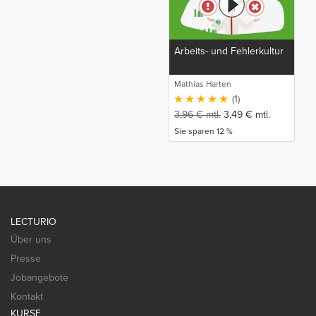
Arbeits- und Fehlerkultur
Mathias Harten
(1)
3,96
€
mtl.
3,49
€
mtl.
Sie sparen 12 %
LECTURIO
Über uns
Presse
Jobangebote
Kontakt
KURSE