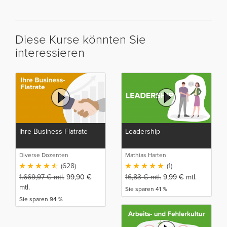
Diese Kurse könnten Sie
interessieren
Ihre Business-Flatrate
Leadership
Diverse Dozenten
Mathias Harten
(628)
(1)
1.669,97
€
mtl.
99,90
€
16,83
€
mtl.
9,99
€
mtl.
mtl.
Sie sparen 41 %
Sie sparen 94 %