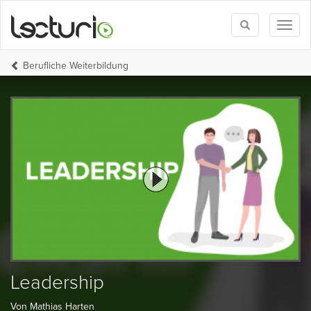
Toggle
Toggl
search
naviga
Berufliche Weiterbildung
Leadership
Von Mathias Harten