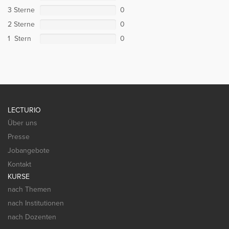
3 Sterne
0
2 Sterne
0
1 Stern
0
LECTURIO
Über uns
Presse
Jobangebote
Kontakt
KURSE
nach Themen
nach Institutionen
nach Dozenten