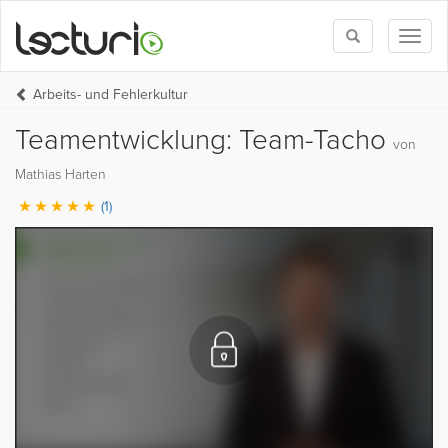
Toggle
Toggl
search
naviga
Arbeits- und Fehlerkultur
Teamentwicklung: Team-Tacho
von
Mathias Harten
(1)