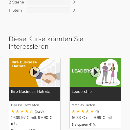
2 Sterne
0
1 Stern
0
Diese Kurse könnten Sie
interessieren
Ihre Business-Flatrate
Leadership
Diverse Dozenten
Mathias Harten
(628)
(1)
1.669,97
€
mtl.
99,90
€
16,83
€
mtl.
9,99
€
mtl.
mtl.
Sie sparen 41 %