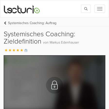
Toggle
Toggl
search
naviga
Systemisches Coaching: Auftrag
Systemisches Coaching:
Zieldefinition
von Markus Edenhauser
(1)