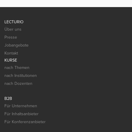
LECTURIO
Über uns
Presse
Jobangebote
Kontakt
KURSE
nach Themen
nach Institutionen
nach Dozenten
B2B
Für Unternehmen
Für Inhaltsanbieter
Für Konferenzanbieter