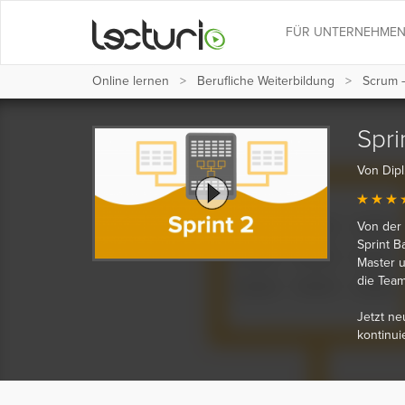
FÜR UNTERNEHME
Online lernen
Berufliche Weiterbildung
Scrum 
Spri
Von Dipl
Von der 
Sprint B
Master u
die Team
Jetzt ne
kontinui