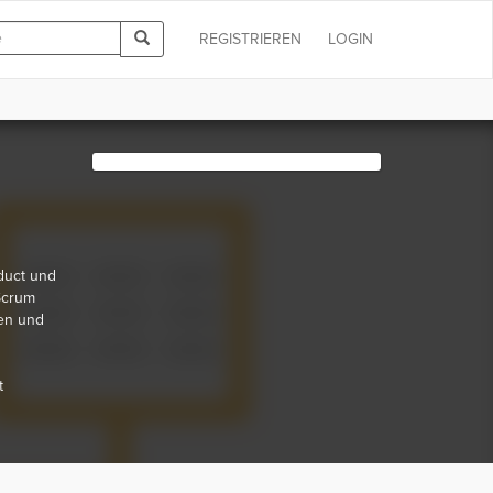
REGISTRIEREN
LOGIN
duct und
Scrum
ren und
t