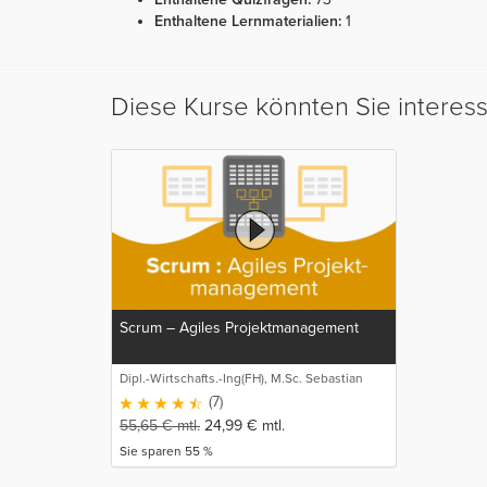
Enthaltene Lernmaterialien:
1
Diese Kurse könnten Sie interes
Scrum – Agiles Projektmanagement
Dipl.-Wirtschafts.-Ing(FH), M.Sc. Sebastian
Schneider
(7)
55,65
€
mtl.
24,99
€
mtl.
Sie sparen 55 %