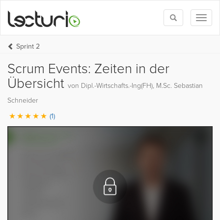
Toggle
Toggl
search
naviga
Sprint 2
Scrum Events: Zeiten in der
Übersicht
von Dipl.-Wirtschafts.-Ing(FH), M.Sc. Sebastian
Schneider
(1)