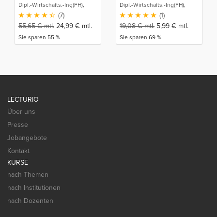
Dipl.-Wirtschafts.-Ing(FH),
Dipl.-Wirtschafts.-Ing(FH),
M.Sc. Sebastian Schneider
M.Sc. Sebastian Schneider
(7)
(1)
55,65
€
mtl.
24,99
€
mtl.
19,08
€
mtl.
5,99
€
mtl.
Sie sparen 55 %
Sie sparen 69 %
LECTURIO
Über uns
Presse
Jobangebote
Kontakt
KURSE
nach Themen
nach Institutionen
nach Dozenten