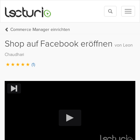
Toggle
Toggl
search
naviga
Commerce Manager einrichten
Shop auf Facebook eröffnen
von Leon
Chaudhari
(1)