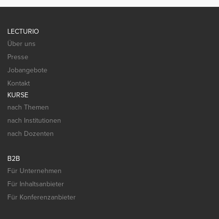
LECTURIO
Über uns
Presse
Jobangebote
Kontakt
KURSE
nach Themen
nach Institutionen
nach Dozenten
B2B
Für Unternehmen
Für Inhaltsanbieter
Für Konferenzanbieter