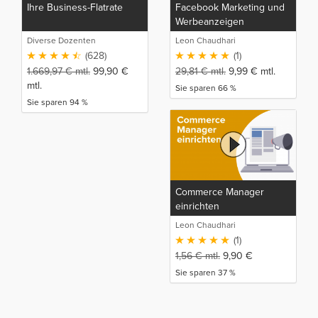
Ihre Business-Flatrate
Facebook Marketing und
Werbeanzeigen
Meisterkurs
Diverse Dozenten
Leon Chaudhari
(628)
(1)
1.669,97
€
mtl.
99,90
€
29,81
€
mtl.
9,99
€
mtl.
mtl.
Sie sparen 66 %
Sie sparen 94 %
Commerce Manager
einrichten
Leon Chaudhari
(1)
1,56
€
mtl.
9,90
€
Sie sparen 37 %