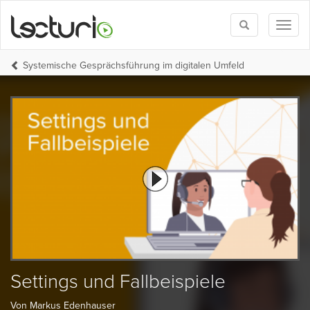
Toggle
Toggl
search
naviga
Systemische Gesprächsführung im digitalen Umfeld
Settings und Fallbeispiele
Von Markus Edenhauser