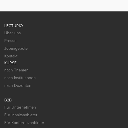
LECTURIO
Über uns
Presse
Jobangebote
Kontakt
KURSE
nach Themen
nach Institutionen
nach Dozenten
B2B
Für Unternehmen
Für Inhaltsanbieter
Für Konferenzanbieter