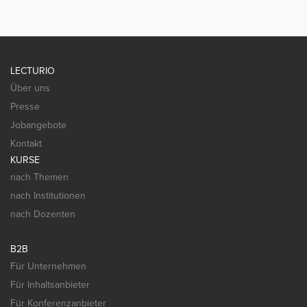
LECTURIO
Über uns
Presse
Jobangebote
Kontakt
KURSE
nach Themen
nach Institutionen
nach Dozenten
B2B
Für Unternehmen
Für Inhaltsanbieter
Für Konferenzanbieter