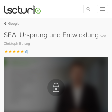
Toggle
Toggl
search
naviga
Google
SEA: Ursprung und Entwicklung
von
Christoph Burseg
(1)