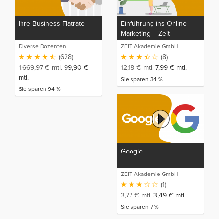
Ihre Business-Flatrate
Einführung ins Online
Marketing – Zeit
Akademie
Diverse Dozenten
ZEIT Akademie GmbH
(628)
(8)
1.669,97
€
mtl.
99,90
€
12,18
€
mtl.
7,99
€
mtl.
mtl.
Sie sparen 34 %
Sie sparen 94 %
Google
ZEIT Akademie GmbH
(1)
3,77
€
mtl.
3,49
€
mtl.
Sie sparen 7 %