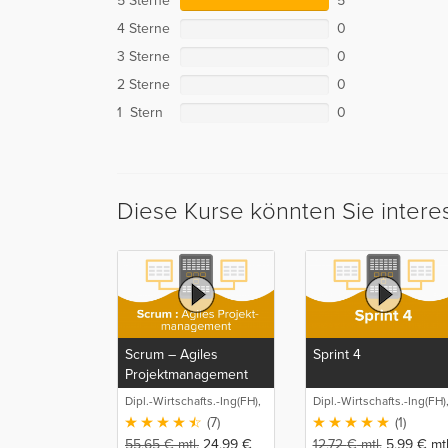
5 Sterne
5
4 Sterne
0
3 Sterne
0
2 Sterne
0
1 Stern
0
Diese Kurse könnten Sie intere
Scrum – Agiles
Sprint 4
Projektmanagement
Dipl.-Wirtschafts.-Ing(FH),
Dipl.-Wirtschafts.-Ing(FH)
M.Sc. Sebastian
M.Sc. Sebastian
(7)
(1)
Schneider
Schneider
55,65
€
mtl.
24,99
€
12,72
€
mtl.
5,99
€
mtl