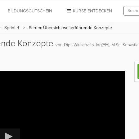
N
BILDUNGSGUTSCHEIN
KURSE ENTDECKEN
Sprint 4
Scrum: Übersicht weiterführende Konzepte
rende Konzepte
von Dipl.-Wirtschafts.-Ing(FH), M.Sc. Sebast