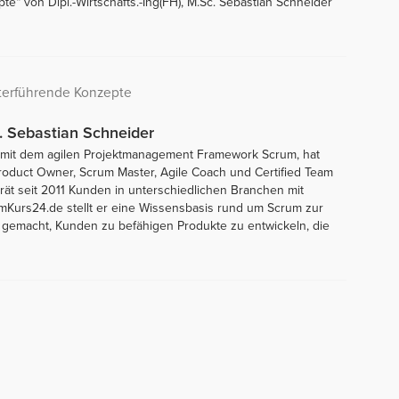
e“ von Dipl.-Wirtschafts.-Ing(FH), M.Sc. Sebastian Schneider
iterführende Konzepte
c. Sebastian Schneider
5 mit dem agilen Projektmanagement Framework Scrum, hat
 Product Owner, Scrum Master, Agile Coach und Certified Team
erät seit 2011 Kunden in unterschiedlichen Branchen mit
Kurs24.de stellt er eine Wissensbasis rund um Scrum zur
 gemacht, Kunden zu befähigen Produkte zu entwickeln, die