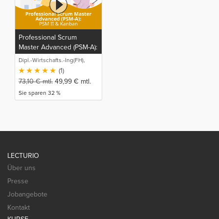
Professional Scrum
Master Advanced (PSM-A):
PSM II & Kanban
Dipl.-Wirtschafts.-Ing(FH),
M.Sc. Sebastian Schneider
(1)
73,10
€
mtl.
49,99
€
mtl.
Sie sparen 32 %
LECTURIO
Über uns
Presse
Jobangebote
Kontakt