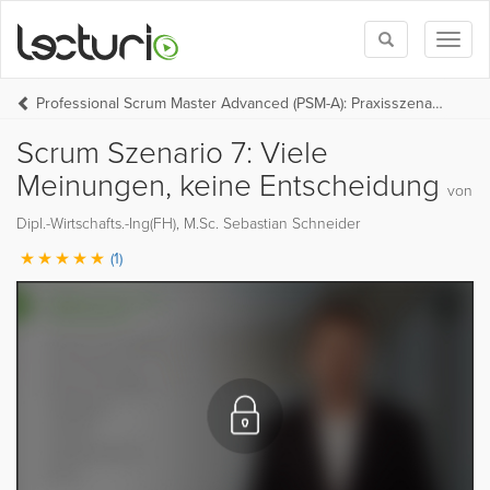
Toggle
Toggl
search
naviga
Professional Scrum Master Advanced (PSM-A): Praxisszenarien
Scrum Szenario 7: Viele
Meinungen, keine Entscheidung
von
Dipl.-Wirtschafts.-Ing(FH), M.Sc. Sebastian Schneider
(1)