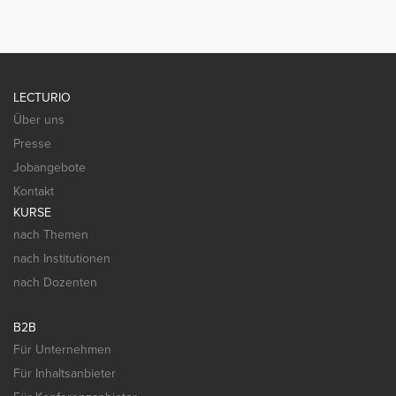
LECTURIO
Über uns
Presse
Jobangebote
Kontakt
KURSE
nach Themen
nach Institutionen
nach Dozenten
B2B
Für Unternehmen
Für Inhaltsanbieter