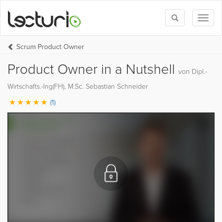
Toggle
Toggl
search
naviga
Scrum Product Owner
Product Owner in a Nutshell
von Dipl.-
Wirtschafts.-Ing(FH), M.Sc. Sebastian Schneider
(1)