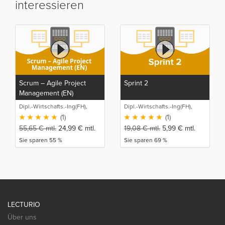
interessieren
Scrum – Agile Project
Sprint 2
Management (EN)
Dipl.-Wirtschafts.-Ing(FH),
Dipl.-Wirtschafts.-Ing(FH),
M.Sc. Sebastian Schneider
M.Sc. Sebastian Schneider
(1)
(1)
55,65
€
mtl.
24,99
€
mtl.
19,08
€
mtl.
5,99
€
mtl.
Sie sparen 55 %
Sie sparen 69 %
LECTURIO
Über uns