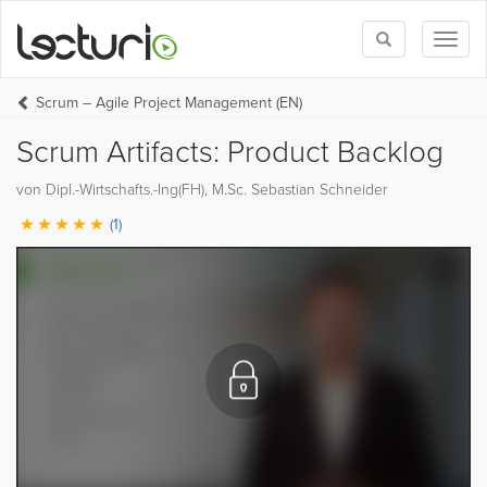
Toggle
Toggl
search
naviga
Scrum – Agile Project Management (EN)
Scrum Artifacts: Product Backlog
von Dipl.-Wirtschafts.-Ing(FH), M.Sc. Sebastian Schneider
(1)