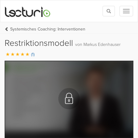
Toggle
Toggl
search
naviga
Systemisches Coaching: Interventionen
Restriktionsmodell
von Markus Edenhauser
(1)