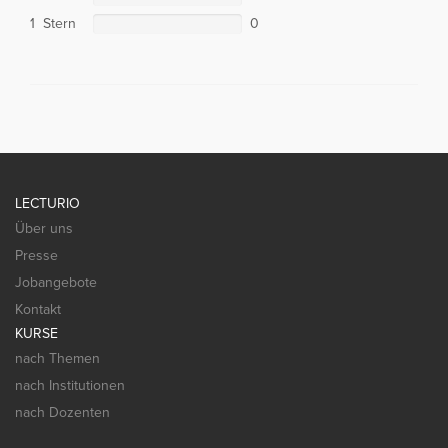
1 Stern
0
LECTURIO
Über uns
Presse
Jobangebote
Kontakt
KURSE
nach Themen
nach Institutionen
nach Dozenten