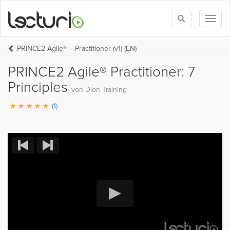
Toggle
Toggl
search
naviga
PRINCE2 Agile® – Practitioner (v1) (EN)
PRINCE2 Agile® Practitioner: 7
Principles
von Dion Training
(1)