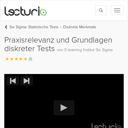
Toggle
Toggl
search
naviga
Six Sigma: Statistische Tests – Diskrete Merkmale
Praxisrelevanz und Grundlagen
diskreter Tests
von E-learning Institut Six Sigma
(1)