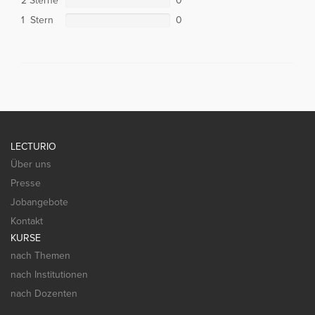
2 Sterne
0
1 Stern
0
LECTURIO
Über uns
Presse
Jobangebote
Kontakt
KURSE
nach Themen
nach Institutionen
nach Dozenten