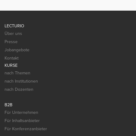
LECTURIO
Über uns
Presse
Jobangebote
Kontakt
KURSE
nach Themen
nach Institutionen
nach Dozenten
B2B
Für Unternehmen
Für Inhaltsanbieter
Für Konferenzanbieter