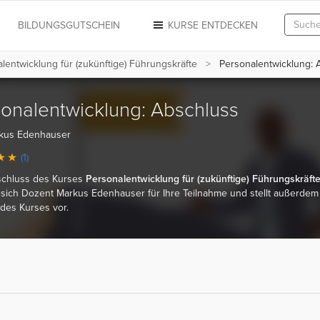
N
BILDUNGSGUTSCHEIN
KURSE ENTDECKEN
lentwicklung für (zukünftige) Führungskräfte
Personalentwicklung: 
onalentwicklung: Abschluss
kus Edenhauser
(1)
chluss des Kurses
Personalentwicklung für (zukünftige) Führungskräft
sich Dozent Markus Edenhauser für Ihre Teilnahme und stellt außerdem
des Kurses vor.