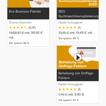
Ihre Business-Flatrate
SEO:
Suchmaschinenoptimierung
2020
Diverse Dozenten
Harald Tschuggnall
(628)
(1)
1.669,97
€
mtl.
99,90
€
35,16
€
mtl.
19,49
€
mtl.
mtl.
Sie sparen 45 %
Sie sparen 94 %
Behebung von OnPage-
Fehlern
Harald Tschuggnall
(1)
1,45
€
mtl.
9,90
€
Sie sparen 32 %