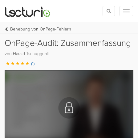
Toggle
Toggl
search
naviga
Behebung von OnPage-Fehlern
OnPage-Audit: Zusammenfassung
von Harald Tschuggnall
(1)