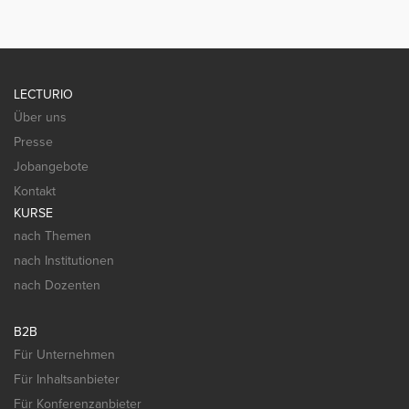
LECTURIO
Über uns
Presse
Jobangebote
Kontakt
KURSE
nach Themen
nach Institutionen
nach Dozenten
B2B
Für Unternehmen
Für Inhaltsanbieter
Für Konferenzanbieter