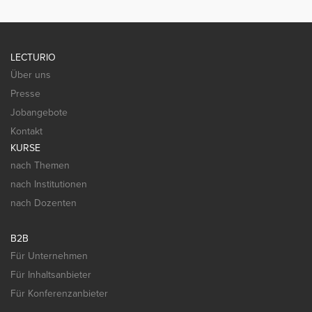
LECTURIO
Über uns
Presse
Jobangebote
Kontakt
KURSE
nach Themen
nach Institutionen
nach Dozenten
B2B
Für Unternehmen
Für Inhaltsanbieter
Für Konferenzanbieter