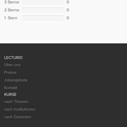
3 Sterne
0
2 Sterne
0
1 Stern
0
LECTURIO
Über uns
Presse
Jobangebote
Kontakt
KURSE
nach Themen
nach Institutionen
nach Dozenten