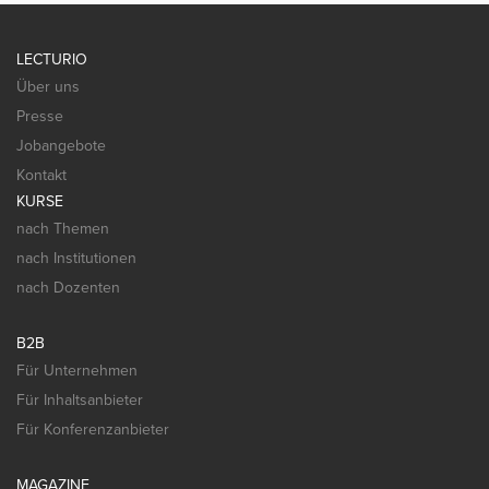
LECTURIO
Über uns
Presse
Jobangebote
Kontakt
KURSE
nach Themen
nach Institutionen
nach Dozenten
B2B
Für Unternehmen
Für Inhaltsanbieter
Für Konferenzanbieter
MAGAZINE