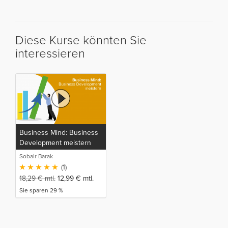
Diese Kurse könnten Sie
interessieren
Business Mind: Business
Development meistern
Sobair Barak
(1)
18,29
€
mtl.
12,99
€
mtl.
Sie sparen 29 %