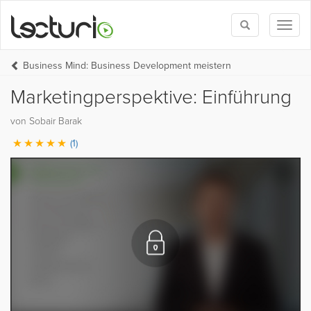
Toggle
Toggl
search
naviga
Business Mind: Business Development meistern
Marketingperspektive: Einführung
von Sobair Barak
(1)