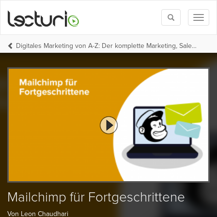
Toggle
Toggl
search
naviga
Digitales Marketing von A-Z: Der komplette Marketing, Sales Funnel und SEO Kurs
Mailchimp für Fortgeschrittene
Von Leon Chaudhari