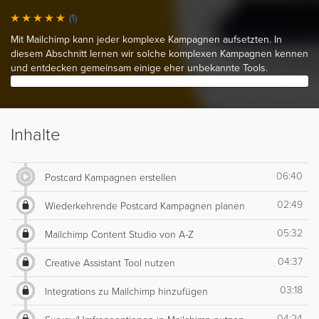
(1)
Mit Mailchimp kann jeder komplexe Kampagnen aufsetzten. In
diesem Abschnitt lernen wir solche komplexen Kampagnen kennen
und entdecken gemeinsam einige eher unbekannte Tools.
Inhalte
06:40
Postcard Kampagnen erstellen
02:49
Wiederkehrende Postcard Kampagnen planen
05:32
Mailchimp Content Studio von A-Z
04:37
Creative Assistant Tool nutzen
03:18
Integrations zu Mailchimp hinzufügen
04:24