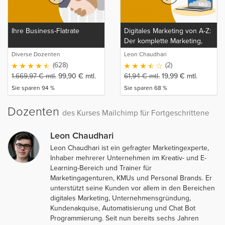
Ihre Business-Flatrate
Digitales Marketing von A-Z:
Der komplette Marketing,
Sales Funnel und SEO Kurs
Diverse Dozenten
Leon Chaudhari
(628)
(2)
1.669,97
€
mtl.
99,90
€
mtl.
61,94
€
mtl.
19,99
€
mtl.
Sie sparen 94 %
Sie sparen 68 %
Dozenten
des Kurses Mailchimp für Fortgeschrittene
Leon Chaudhari
Leon Chaudhari ist ein gefragter Marketingexperte,
Inhaber mehrerer Unternehmen im Kreativ- und E-
Learning-Bereich und Trainer für
Marketingagenturen, KMUs und Personal Brands. Er
unterstützt seine Kunden vor allem in den Bereichen
digitales Marketing, Unternehmensgründung,
Kundenakquise, Automatisierung und Chat Bot
Programmierung. Seit nun bereits sechs Jahren