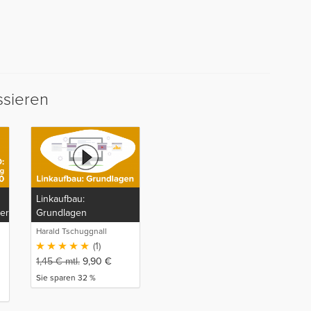
ssieren
Linkaufbau:
ierung
Grundlagen
Harald Tschuggnall
(1)
1,45
€
mtl.
9,90
€
Sie sparen 32 %