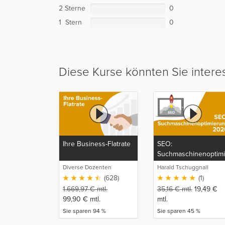
2 Sterne
0
1 Stern
0
Diese Kurse könnten Sie intere
Ihre Business-Flatrate
SEO:
Suchmaschinenoptim
2020
Diverse Dozenten
Harald Tschuggnall
(628)
(1)
1.669,97
€
mtl.
35,16
€
mtl.
19,49
€
99,90
€
mtl.
mtl.
Sie sparen 94 %
Sie sparen 45 %