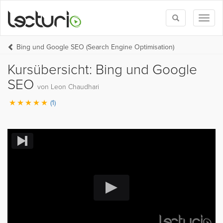
Toggle
Toggl
search
naviga
Bing und Google SEO (Search Engine Optimisation)
Kursübersicht: Bing und Google
SEO
von Leon Chaudhari
(1)