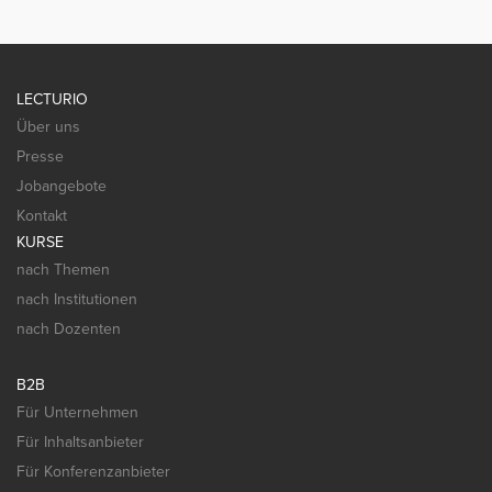
LECTURIO
Über uns
Presse
Jobangebote
Kontakt
KURSE
nach Themen
nach Institutionen
nach Dozenten
B2B
Für Unternehmen
Für Inhaltsanbieter
Für Konferenzanbieter