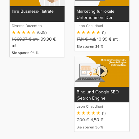
Ihre Business-Flatrate
Marketing für lokale
Unternehmen: Der
Komplette Marketing,
Diverse Dozenten
Leon Chaudhari
SEO, SEA und
(628)
(1)
Kundenakquise Kurs
1.669,97
€
mtl.
99,90
€
17,11
€
mtl.
10,99
€
mtl.
mtl.
Sie sparen 36 %
Sie sparen 94 %
Bing und Google SEO
(Search Engine
Optimisation)
Leon Chaudhari
(1)
7,00
€
4,50
€
Sie sparen 36 %