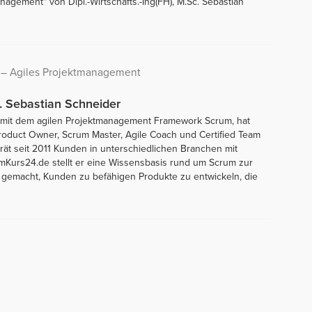
nagement“ von Dipl.-Wirtschafts.-Ing(FH), M.Sc. Sebastian
m – Agiles Projektmanagement
c. Sebastian Schneider
5 mit dem agilen Projektmanagement Framework Scrum, hat
 Product Owner, Scrum Master, Agile Coach und Certified Team
erät seit 2011 Kunden in unterschiedlichen Branchen mit
Kurs24.de stellt er eine Wissensbasis rund um Scrum zur
 gemacht, Kunden zu befähigen Produkte zu entwickeln, die