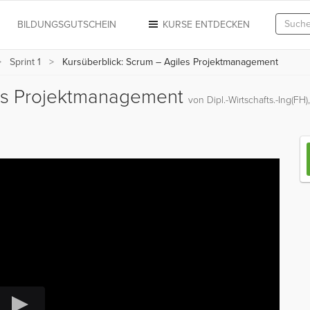
N
BILDUNGSGUTSCHEIN
KURSE ENTDECKEN
Sprint 1
Kursüberblick: Scrum – Agiles Projektmanagement
les Projektmanagement
von Dipl.-Wirtschafts.-Ing(FH