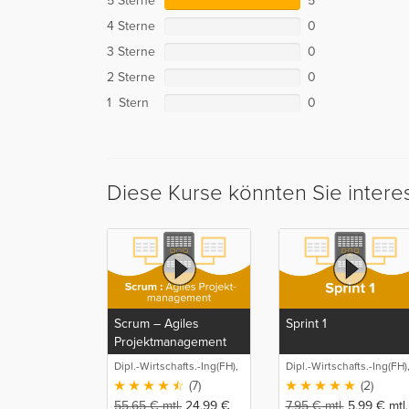
5 Sterne
5
4 Sterne
0
3 Sterne
0
2 Sterne
0
1 Stern
0
Diese Kurse könnten Sie intere
Scrum – Agiles
Sprint 1
Projektmanagement
Dipl.-Wirtschafts.-Ing(FH),
Dipl.-Wirtschafts.-Ing(FH)
M.Sc. Sebastian
M.Sc. Sebastian
(7)
(2)
Schneider
Schneider
55,65
€
mtl.
24,99
€
7,95
€
mtl.
5,99
€
mtl.