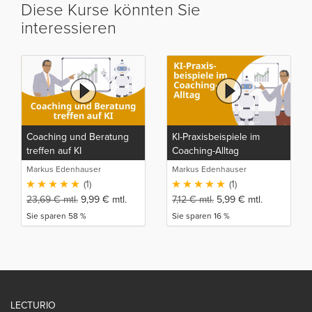
Diese Kurse könnten Sie
interessieren
Coaching und Beratung
KI-Praxisbeispiele im
treffen auf KI
Coaching-Alltag
Markus Edenhauser
Markus Edenhauser
(1)
(1)
23,69
€
mtl.
9,99
€
mtl.
7,12
€
mtl.
5,99
€
mtl.
Sie sparen 58 %
Sie sparen 16 %
LECTURIO