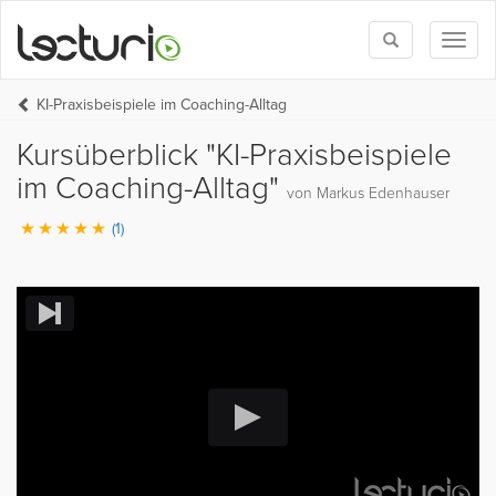
Toggle
Toggl
search
naviga
KI-Praxisbeispiele im Coaching-Alltag
Kursüberblick "KI-Praxisbeispiele
im Coaching-Alltag"
von Markus Edenhauser
(1)