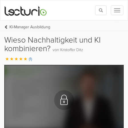
Toggle
Toggl
search
naviga
KI-Manager Ausbildung
Wieso Nachhaltigkeit und KI
kombinieren?
von Kristoffer Ditz
(1)