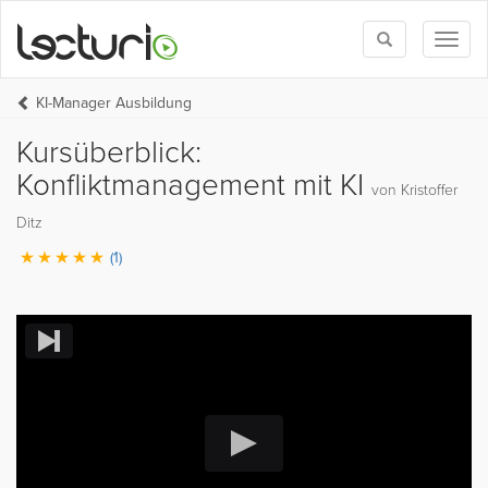
Toggle
Toggl
search
naviga
KI-Manager Ausbildung
Kursüberblick:
Konfliktmanagement mit KI
von Kristoffer
Ditz
(1)