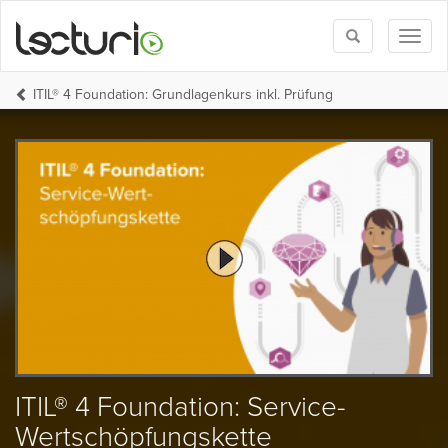
Toggle
Toggl
search
naviga
ITIL® 4 Foundation: Grundlagenkurs inkl. Prüfung
ITIL® 4 Foundation: Service-
Wertschöpfungskette