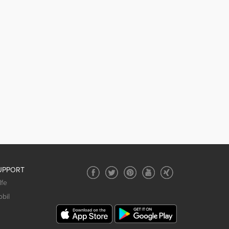
UPPORT
lfe
bil