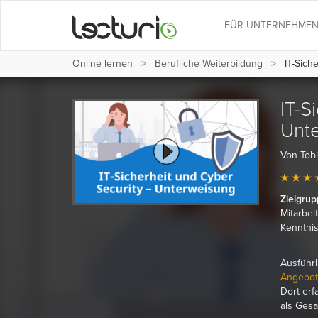
FÜR UNTERNEHME
Online lernen
Berufliche Weiterbildung
IT-Sich
IT-S
Unte
Von Tob
Zielgru
Mitarbei
Kenntnis
Ausführl
Angebot
Dort erf
als Gesa