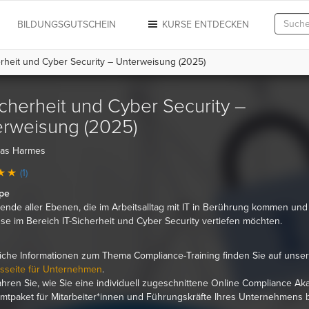
N
BILDUNGSGUTSCHEIN
KURSE ENTDECKEN
erheit und Cyber Security – Unterweisung (2025)
icherheit und Cyber Security –
rweisung (2025)
ias Harmes
(1)
ppe
tende aller Ebenen, die im Arbeitsalltag mit IT in Berührung kommen und
se im Bereich IT-Sicherheit und Cyber Security vertiefen möchten.
iche Informationen zum Thema Compliance-Training finden Sie auf unser
sseite für Unternehmen
.
ahren Sie, wie Sie eine individuell zugeschnittene Online Compliance A
mtpaket für Mitarbeiter*innen und Führungskräfte Ihres Unternehmens 