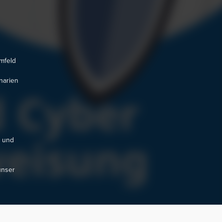
mfeld
narien
n und
unser