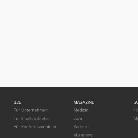
B2B
MAGAZINE
S
Für Unternehmen
Medizin
Hi
Für Inhaltsanbieter
Jura
Mo
Für Konferenzanbieter
Karriere
eLearning