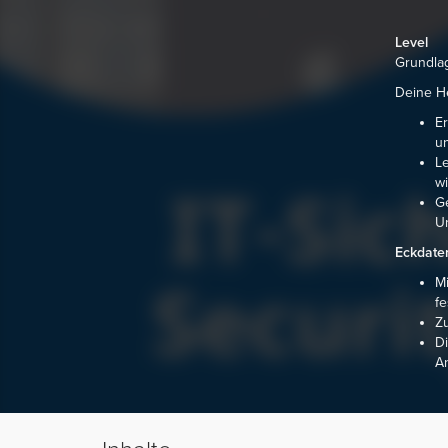
Level
Grundla
Deine He
Er
un
Le
wi
Ge
Un
Eckdate
Mi
fe
Zu
Di
An