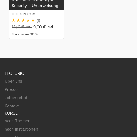
Security – Unterweisung
Tobias Harmes
(1)
14,16
€
mtl.
9,90
€
mtl.
Sie sparen 30 %
LECTURIO
Über uns
Presse
Jobangebote
Kontakt
KURSE
nach Themen
nach Institutionen