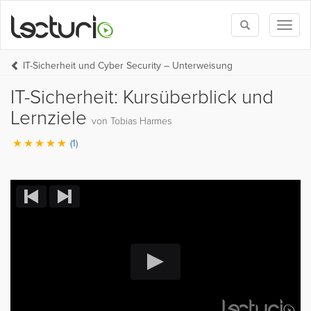
Toggle
Toggl
search
naviga
IT-Sicherheit und Cyber Security – Unterweisung
IT-Sicherheit: Kursüberblick und
Lernziele
von Tobias Harmes
(1)