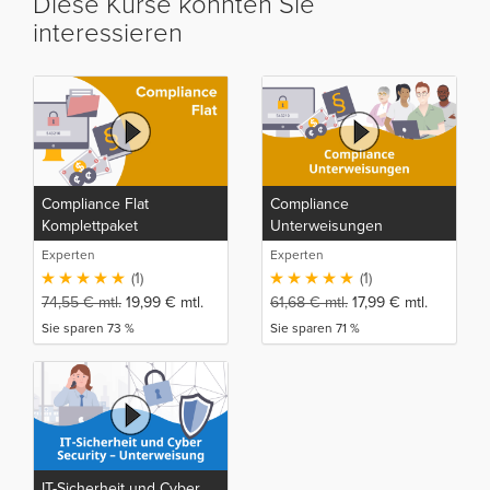
Diese Kurse könnten Sie
interessieren
Compliance Flat
Compliance
Komplettpaket
Unterweisungen
Experten
Experten
(1)
(1)
74,55
€
mtl.
19,99
€
mtl.
61,68
€
mtl.
17,99
€
mtl.
Sie sparen 73 %
Sie sparen 71 %
IT-Sicherheit und Cyber