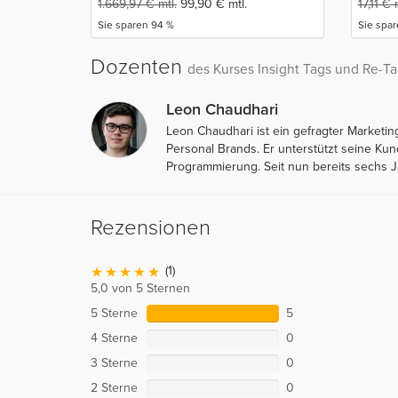
1.669,97
€
mtl.
99,90
€
mtl.
17,11
€
m
Sie sparen 94 %
Sie spa
Dozenten
des Kurses Insight Tags und Re-Ta
Leon Chaudhari
Leon Chaudhari ist ein gefragter Marketi
Personal Brands. Er unterstützt seine K
Programmierung. Seit nun bereits sechs J
Rezensionen
(1)
5,0 von 5 Sternen
5 Sterne
5
4 Sterne
0
3 Sterne
0
2 Sterne
0