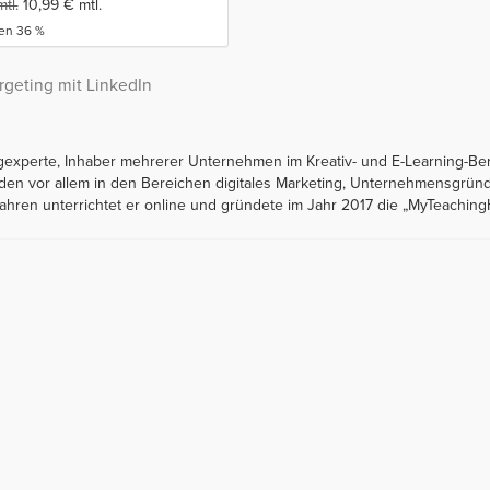
tl.
10,99
€
mtl.
ren 36 %
rgeting mit LinkedIn
ngexperte, Inhaber mehrerer Unternehmen im Kreativ- und E-Learning-Be
unden vor allem in den Bereichen digitales Marketing, Unternehmensgrü
ahren unterrichtet er online und gründete im Jahr 2017 die „MyTeachin