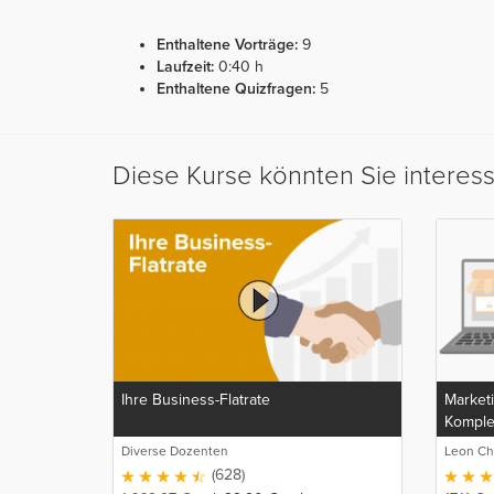
Enthaltene Vorträge:
9
Laufzeit:
0:40 h
Enthaltene Quizfragen:
5
Diese Kurse könnten Sie interes
Ihre Business-Flatrate
Market
Komple
Kunden
Diverse Dozenten
Leon Ch
(628)