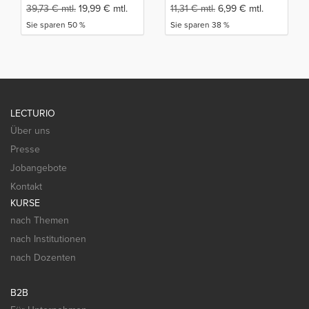
39,73
€
mtl.
19,99
€
mtl.
11,31
€
mtl.
6,99
€
mtl.
Sie sparen 50 %
Sie sparen 38 %
LECTURIO
Über uns
Presse
Jobangebote
Kontakt
KURSE
nach Themen
nach Institutionen
nach Dozenten
B2B