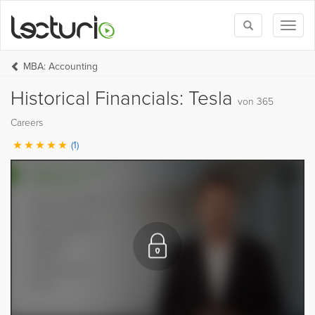
Toggle
Toggl
search
naviga
MBA: Accounting
Historical Financials: Tesla
von 365
Careers
(1)