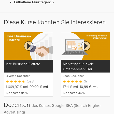
Enthaltene Quizfragen:
6
Diese Kurse könnten Sie interessieren
Ihre Business-Flatrate
Marketing für lokale
Unternehmen: Der
Komplette Marketing, SEO,
Diverse Dozenten
Leon Chaudhari
SEA und Kundenakquise
(628)
(1)
Kurs
1.669,97
€
mtl.
99,90
€
mtl.
17,11
€
mtl.
10,99
€
mtl.
Sie sparen 94 %
Sie sparen 36 %
Dozenten
des Kurses Google SEA (Search Engine
Advertising)