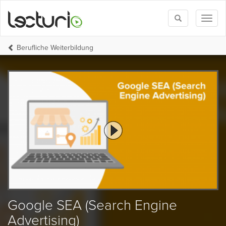
Toggle
Toggl
search
naviga
Berufliche Weiterbildung
Google SEA (Search Engine
Advertising)