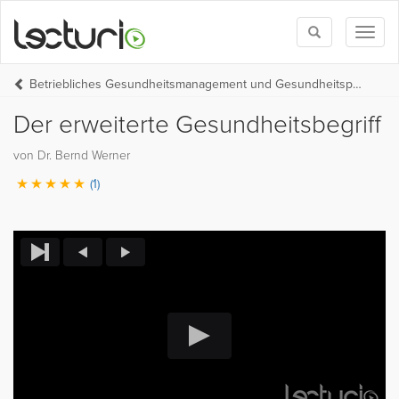
Toggle
Toggl
search
naviga
Betriebliches Gesundheitsmanagement und Gesundheitspolitik
Der erweiterte Gesundheitsbegriff
von Dr. Bernd Werner
(1)