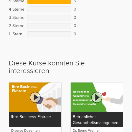
5 Sterne
5
4 Sterne
0
3 Sterne
0
2 Sterne
0
1 Stern
0
Diese Kurse könnten Sie
interessieren
Ihre Business-Flatrate
Betriebliches
Gesundheitsmanagement
und Gesundheitspolitik
Diverse Dozenten
Dr. Bernd Werner