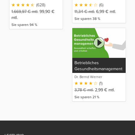
(628)
(6)
1.669,97
€
mtl.
99,90
€
11,34
€
mtl.
6,99
€
mtl.
mtl.
Sie sparen 38 %
Sie sparen 94 %
Betriebliches
Gesundheitsmanagement
- Gesundheit schaffen
Dr. Bernd Werner
und erhalten
(1)
3,78
€
mtl.
2,99
€
mtl.
Sie sparen 21 %