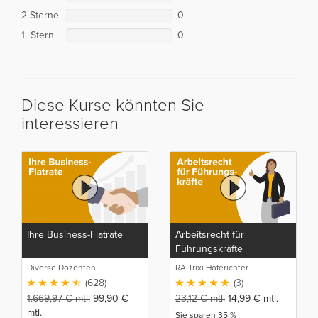
2 Sterne
0
1 Stern
0
Diese Kurse könnten Sie
interessieren
Ihre Business-Flatrate
Arbeitsrecht für
Führungskräfte
Diverse Dozenten
RA Trixi Hoferichter
(628)
(3)
1.669,97
€
mtl.
99,90
€
23,12
€
mtl.
14,99
€
mtl.
mtl.
Sie sparen 35 %