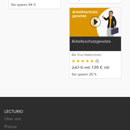
Sie sparen 94 %
Arbeitsschutzgesetze
RA Trixi Hoferichter
(1)
2,67
€
mtl.
1,99
€
mtl.
Sie sparen 25 %
LECTURIO
Über uns
Presse