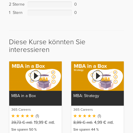
2 Sterne
0
1 Stern
0
Diese Kurse könnten Sie
interessieren
MBA in a Box
MBA: Strategy
365 Careers
365 Careers
(1)
(1)
39,73
€
mtl.
19,99
€
mtl.
8,99
€
mtl.
4,99
€
mtl.
Sie sparen 50 %
Sie sparen 44 %