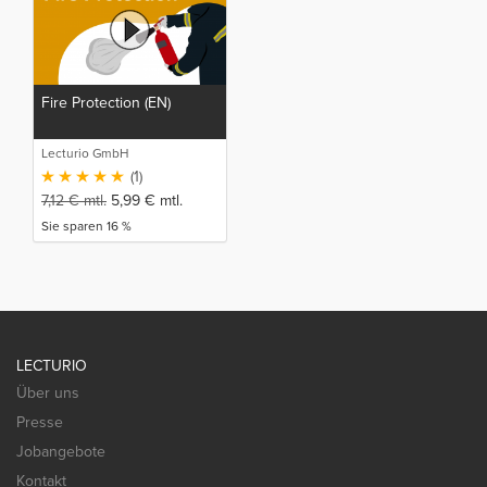
Fire Protection (EN)
Lecturio GmbH
(1)
7,12
€
mtl.
5,99
€
mtl.
Sie sparen 16 %
LECTURIO
Über uns
Presse
Jobangebote
Kontakt