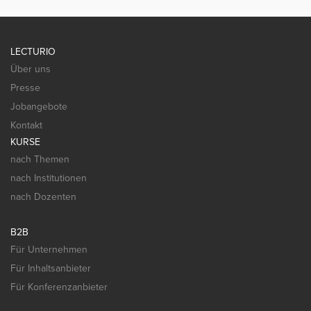
LECTURIO
Über uns
Presse
Jobangebote
Kontakt
KURSE
nach Themen
nach Institutionen
nach Dozenten
B2B
Für Unternehmen
Für Inhaltsanbieter
Für Konferenzanbieter